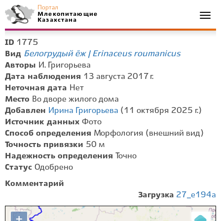
Портал
Млекопитающие
Togg
Казахстана
navi
1775
ID
Белогрудый ёж | Erinaceus roumanicus
Вид
Авторы
И. Григорьева
Дата наблюдения
13 августа 2017 г.
Неточная дата
Нет
Место
Во дворе жилого дома
Добавлен
Ирина Григорьева
(11 октября 2025 г.)
Источник данных
Фото
Способ определения
Морфология (внешний вид)
Точность привязки
50 м
Надежность определения
Точно
Статус
Одобрено
Комментарий
Загрузка
27_e194a
+