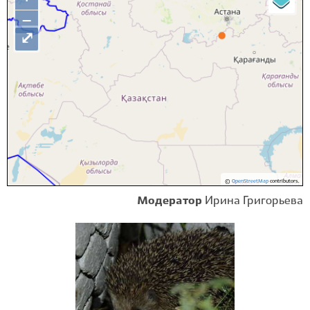
−
⤢
©
OpenStreetMap
contributors.
Модератор
Ирина Григорьева