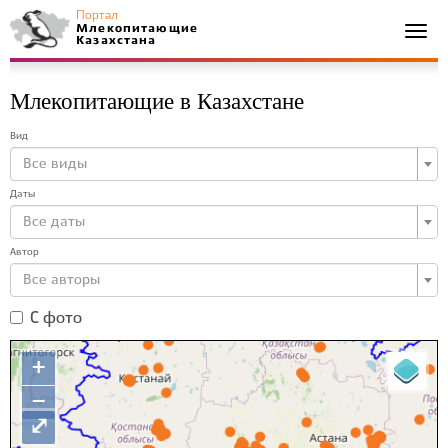
Портал
Млекопитающие
Togg
Казахстана
navi
Млекопитающие в Казахстане
Вид
Все виды
Даты
Все даты
Автор
Все авторы
С фото
+
−
⤢