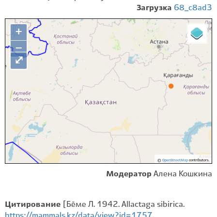
Загрузка
68_c8ad3
+
−
⤢
©
OpenStreetMap
contributors.
Модератор
Алена Кошкина
Цитирование
[Бёме Л. 1942. Allactaga sibirica.
https://mammals.kz/data/view?id=1757
.