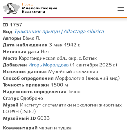
Портал
Млекопитающие
Togg
Казахстана
navi
1757
ID
Тушканчик-прыгун | Allactaga sibirica
Вид
Авторы
Бёме Л.
Дата наблюдения
3 мая 1942 г.
Неточная дата
Нет
Место
Карагандинская обл., окр. с. Батык
Добавлен
Игорь Моролдоев
(1 сентября 2025 г.)
Источник данных
Музейный экземпляр
Способ определения
Морфология (внешний вид)
Точность привязки
1500 м
Надежность определения
Точно
Статус
Одобрено
Музей
Институт систематики и экологии животных
СО РАН (ISIEJ)
Музейный ID
6033
Комментарий
череп и тушка