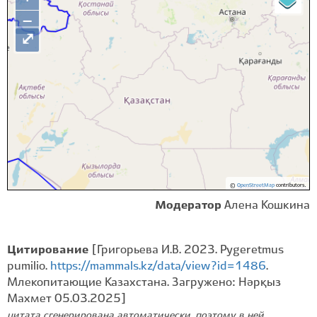
−
⤢
©
OpenStreetMap
contributors.
Модератор
Алена Кошкина
Цитирование
[​Григорьева И.В. 2023. Pygeretmus
pumilio.
https://mammals.kz/data/view?id=1486
.
Млекопитающие Казахстана. Загружено: Нәрқыз
Махмет 05.03.2025]
цитата сгенерирована автоматически, поэтому в ней