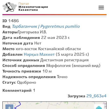
Портал
Млекопитающие
Togg
Казахстана
navi
1486
ID
Тарбаганчик | Pygeretmus pumilio
Вид
Авторы
​Григорьева И.В.
Дата наблюдения
22 мая 2023 г.
Неточная дата
Нет
Место
юго-восток Костанайской области
Добавлен
Нәрқыз Махмет
(5 марта 2025 г.)
Источник данных
Дистантная регистрация
Способ определения
Морфология (внешний вид)
Точность привязки
10 м
Надежность определения
Точно
Статус
Одобрено
Комментарий
1
Загрузка
29_663e4
+